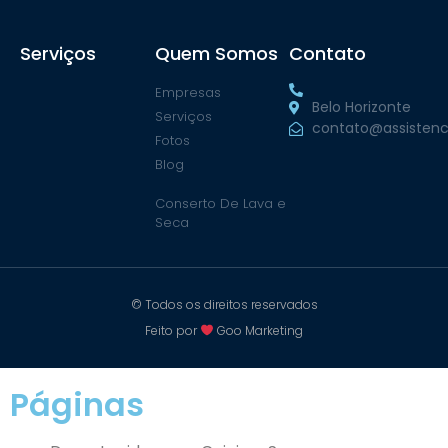
Serviços
Quem Somos
Contato
Empresas
Belo Horizonte
Serviços
contato@assistenc
Fotos
Blog
Conserto De Lava e
Seca
© Todos os direitos reservados
Feito por
Goo Marketing
Páginas