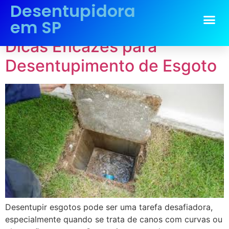
Desentupidora
Tag:
Dicas Eficazes
em SP
Dicas Eficazes para
Desentupimento de Esgoto
Desentupir esgotos pode ser uma tarefa desafiadora,
especialmente quando se trata de canos com curvas ou