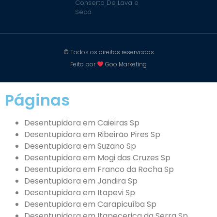
Conserto De Lava e
Seca
© Todos os direitos reservados
Feito por
Goo Marketing
Páginas
Desentupidora em Caieiras Sp
Desentupidora em Ribeirão Pires Sp
Desentupidora em Suzano Sp
Desentupidora em Mogi das Cruzes Sp
Desentupidora em Franco da Rocha Sp
Desentupidora em Jandira Sp
Desentupidora em Itapevi Sp
Desentupidora em Carapicuíba Sp
Desentupidora em Itapecerica da Serra Sp