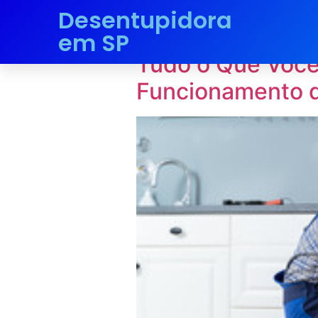
Desentupidora
Tag:
Manuten
em SP
Tudo o Que Você
Funcionamento d