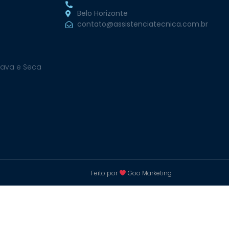
Belo Horizonte
contato@assistenciatecnica.com.br
Lava e Seca
Feito por
Goo Marketing