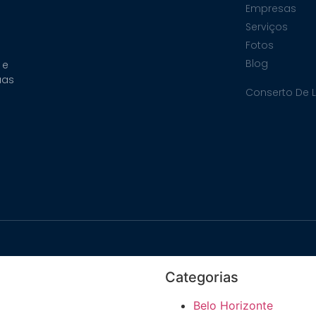
Empresas
Serviços
Fotos
Blog
 e
uas
Conserto De 
Categorias
Belo Horizonte