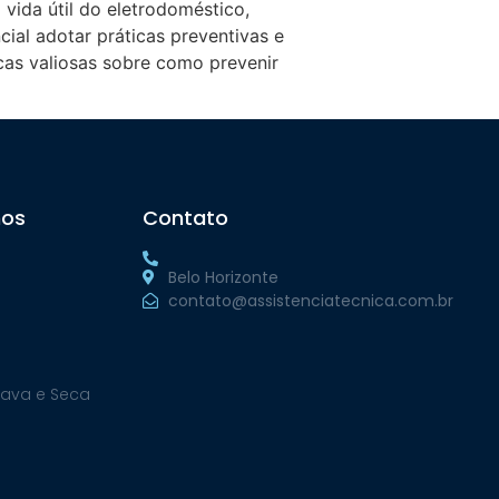
vida útil do eletrodoméstico,
ial adotar práticas preventivas e
as valiosas sobre como prevenir
os
Contato
Belo Horizonte
contato@assistenciatecnica.com.br
Lava e Seca