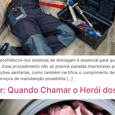
s profiláticos nos sistemas de drenagem é essencial para q
e. Esse procedimento não só previne paradas imprevistas p
ições sanitárias, como também certifica o cumprimento de
erviços de manutenção possibilita […]
r: Quando Chamar o Herói do