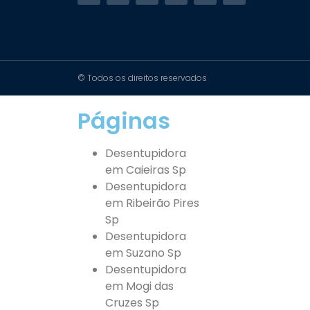
© Todos os direitos reservados
Páginas
Desentupidora
em Caieiras Sp
Desentupidora
em Ribeirão Pires
Sp
Desentupidora
em Suzano Sp
Desentupidora
em Mogi das
Cruzes Sp