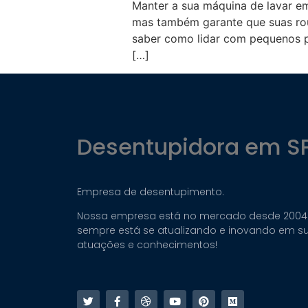
Manter a sua máquina de lavar em
mas também garante que suas roup
saber como lidar com pequenos p
[…]
Desentupidora em S
Empresa de desentupimento.
Nossa empresa está no mercado desde 2004
sempre está se atualizando e inovando em s
atuações e conhecimentos!