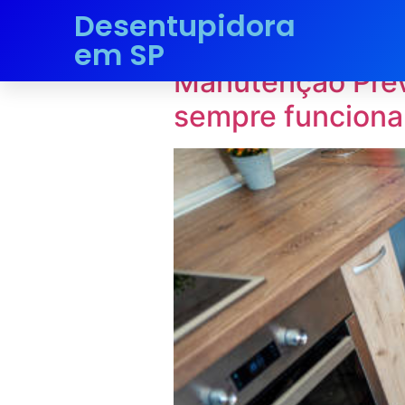
Desentupidora
Tag:
manuten
em SP
Manutenção Prev
sempre funcion