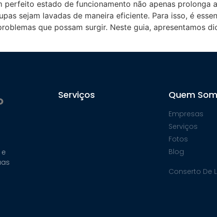
 perfeito estado de funcionamento não apenas prolonga a 
as sejam lavadas de maneira eficiente. Para isso, é essenc
roblemas que possam surgir. Neste guia, apresentamos dic
Serviços
Quem Som
P
Empresas
Serviços
Fotos
Blog
 e
uas
Conserto De 