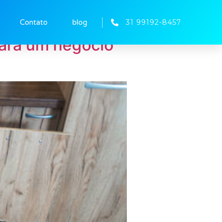
31 99192-8457
Contato
blog
ara um negócio