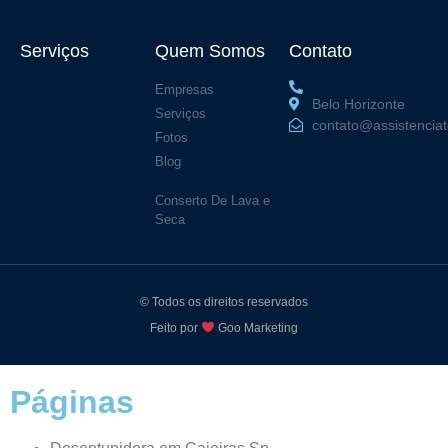
Serviços
Quem Somos
Contato
Empresas
Belo Horizonte
Serviços
contato@assistenciat
Fotos
Blog
Conserto De Lava e
Seca
© Todos os direitos reservados
Feito por
Goo Marketing
Páginas