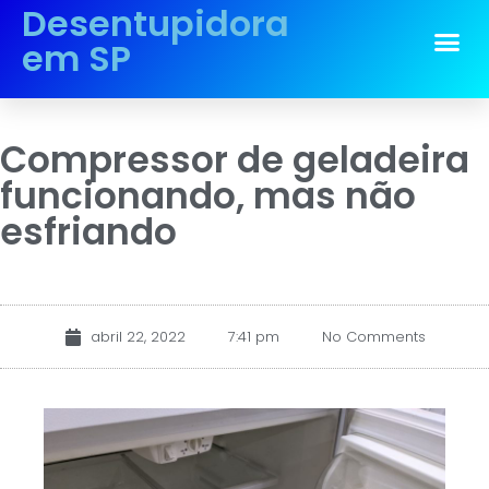
Desentupidora
em SP
Compressor de geladeira
funcionando, mas não
esfriando
abril 22, 2022
7:41 pm
No Comments