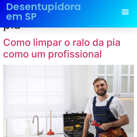
Desentupidora
Tag:
limpar o ralo da
em SP
pia
Como limpar o ralo da pia
como um profissional