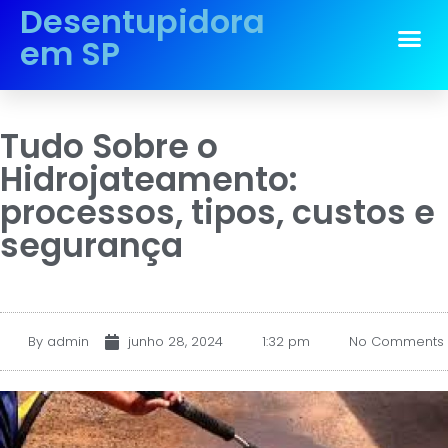
Desentupidora
em SP
Tudo Sobre o
Hidrojateamento:
processos, tipos, custos e
segurança
By
admin
junho 28, 2024
1:32 pm
No Comments