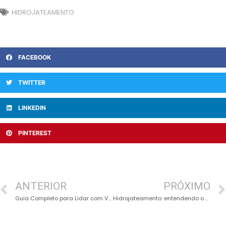
HIDROJATEAMENTO
FACEBOOK
TWITTER
LINKEDIN
PINTEREST
ANTERIOR
PRÓXIMO
Guia Completo para Lidar com Vazamentos de Gás em Geladeiras
Hidrojateamento: entendendo o processo e seus detalhes