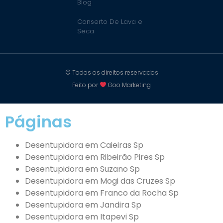
Blog
Conserto De Lava e
Seca
© Todos os direitos reservados
Feito por
Goo Marketing
Páginas
Desentupidora em Caieiras Sp
Desentupidora em Ribeirão Pires Sp
Desentupidora em Suzano Sp
Desentupidora em Mogi das Cruzes Sp
Desentupidora em Franco da Rocha Sp
Desentupidora em Jandira Sp
Desentupidora em Itapevi Sp