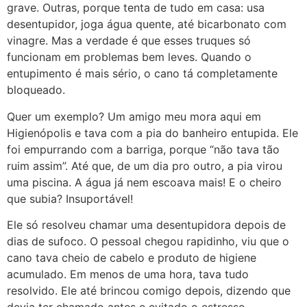
grave. Outras, porque tenta de tudo em casa: usa
desentupidor, joga água quente, até bicarbonato com
vinagre. Mas a verdade é que esses truques só
funcionam em problemas bem leves. Quando o
entupimento é mais sério, o cano tá completamente
bloqueado.
Quer um exemplo? Um amigo meu mora aqui em
Higienópolis e tava com a pia do banheiro entupida. Ele
foi empurrando com a barriga, porque “não tava tão
ruim assim”. Até que, de um dia pro outro, a pia virou
uma piscina. A água já nem escoava mais! E o cheiro
que subia? Insuportável!
Ele só resolveu chamar uma desentupidora depois de
dias de sufoco. O pessoal chegou rapidinho, viu que o
cano tava cheio de cabelo e produto de higiene
acumulado. Em menos de uma hora, tava tudo
resolvido. Ele até brincou comigo depois, dizendo que
devia ter chamado antes e evitado o estresse.