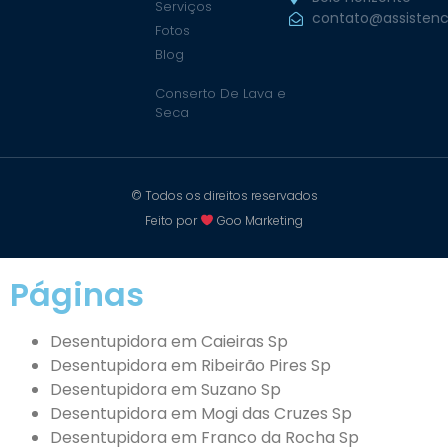
Serviços
contato@assistenc
Fotos
Blog
Conserto De Lava e
Seca
© Todos os direitos reservados
Feito por
Goo Marketing
Páginas
Desentupidora em Caieiras Sp
Desentupidora em Ribeirão Pires Sp
Desentupidora em Suzano Sp
Desentupidora em Mogi das Cruzes Sp
Desentupidora em Franco da Rocha Sp