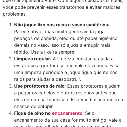
que o entupimento volte. Com alguns cuidados simples,
você pode prevenir esses transtornos e evitar maiores
problemas.
Não jogue lixo nos ralos e vasos sanitários
:
Parece óbvio, mas muita gente ainda joga
pedaços de comida, óleo ou até papel higiênico
demais no vaso. Isso só ajuda a entupir mais
rápido. Use a lixeira sempre!
Limpeza regular
: A limpeza constante ajuda a
evitar que a gordura se acumule nos canos. Faça
uma limpeza periódica e jogue água quente nos
ralos para ajudar a desobstruir.
Use protetores de ralo
: Esses protetores ajudam
a pegar os cabelos e outros resíduos antes que
eles entrem na tubulação. Isso vai diminuir muito a
chance de entupir.
Fique de olho no
encanamento
: Se o
encanamento da sua casa for muito antigo, vale a
pena dar uma olhada nele de vez em quando.